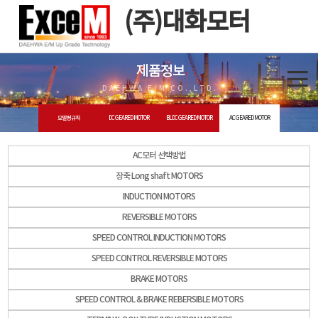
(주)대화모터
제품정보
DAEHWA E/M CO.,LTD.
모델명 규칙
DC GEARED MOTOR
BLDC GEARED MOTOR
AC GEARED MOTOR
AC모터 선택방법
장축 Long shaft MOTORS
INDUCTION MOTORS
REVERSIBLE MOTORS
SPEED CONTROL INDUCTION MOTORS
SPEED CONTROL REVERSIBLE MOTORS
BRAKE MOTORS
SPEED CONTROL & BRAKE REBERSIBLE MOTORS