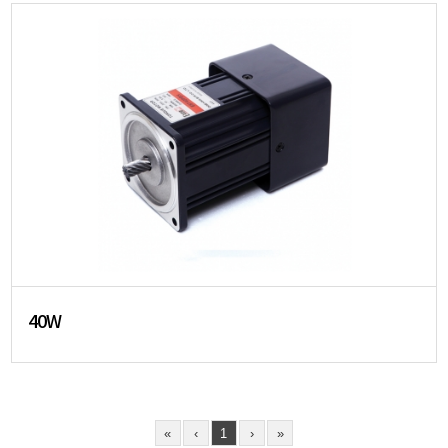
40W
«
‹
1
›
»