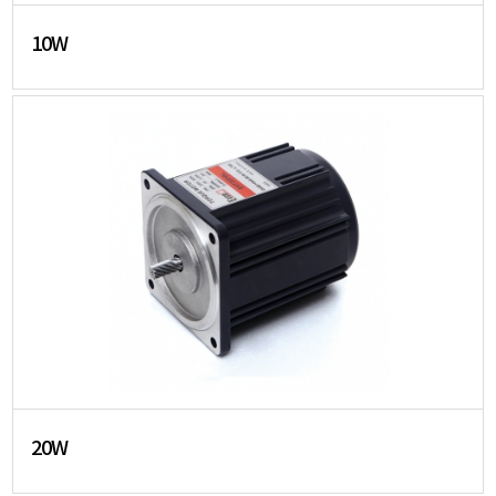
10W
20W