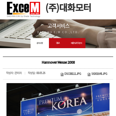
(주)대화모터
고객서비스
DAEHWA E/M CO.,LTD.
공지사항
Q&A
제품 및 A/S 문의
Hannover Messe 2008
작성자 : 관리자
작성일 : 08.05.26
DSC08111.JPG
S6301643.JPG