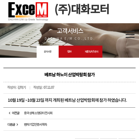
(주)대화모터
고객서비스
DAEHWA E/M CO.,LTD.
공지사항
Q&A
제품 및 A/S 문의
베트남 하노이 산업박람회 참가
작성자 : 김혁기
작성일 : 07.11.07
10월 19일 ~10월 23일 까지 개최된 베트남 산업박람회에 참가 하였습니다.
이전글
중국 상해 소형모터 전시회
다음글
벤처기업 인증서 획득