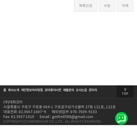
홈
회사소개
개인정보처리방침
모터용어사전
제품문의
오시는길
관리자
TOP
(주)대화모터
서울특별시 구로구 구로동 604-1 구로공구상가 D블럭 27동 121호, 122호
대표전화: 02.3667.1607~9
해외영업부: 070-7609-9153
Fax: 02.3667.1610
Email : gmltn0588@gmail.com
COPYRIGHT(C) DAEHWA E/M CO.,LTD.. ALL RIGHTS RESERVED.