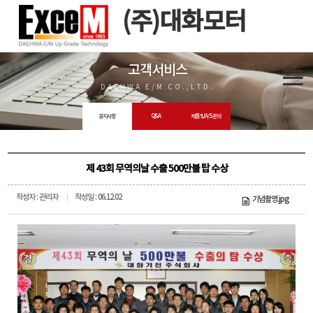
(주)대화모터
고객서비스
DAEHWA E/M CO.,LTD.
공지사항
Q&A
제품 및 A/S 문의
제 43회 무역의날 수출 500만불 탑 수상
작성자 : 관리자
작성일 : 06.12.02
기념촬영.jpg