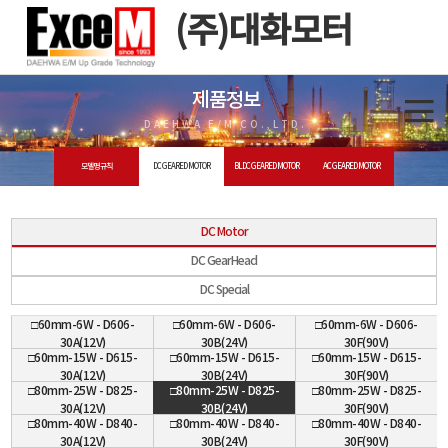
(주)대화모터
제품정보
DAEHWA E/M CO.,LTD.
모델명 규칙
DC GEARED MOTOR
BLDC GEARED MOTOR
AC GEARED MOTOR
DC Motor
DC GearHead
DC Special
□60mm-6W - D606-
□60mm-6W - D606-
□60mm-6W - D606-
30A(12V)
30B(24V)
30F(90V)
□60mm-15W - D615-
□60mm-15W - D615-
□60mm-15W - D615-
30A(12V)
30B(24V)
30F(90V)
□80mm-25W - D825-
□80mm-25W - D825-
□80mm-25W - D825-
30A(12V)
30B(24V)
30F(90V)
□80mm-40W - D840-
□80mm-40W - D840-
□80mm-40W - D840-
30A(12V)
30B(24V)
30F(90V)