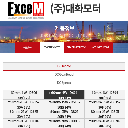
(주)대화모터
제품정보
DAEHWA E/M CO.,LTD.
모델명 규칙
DC GEARED MOTOR
BLDC GEARED MOTOR
AC GEARED MOTOR
DC Motor
DC GearHead
DC Special
□60mm-6W - D606-
□60mm-6W - D606-
□60mm-6W - D606-
30A(12V)
30B(24V)
30F(90V)
□60mm-15W - D615-
□60mm-15W - D615-
□60mm-15W - D615-
30A(12V)
30B(24V)
30F(90V)
□80mm-25W - D825-
□80mm-25W - D825-
□80mm-25W - D825-
30A(12V)
30B(24V)
30F(90V)
□80mm-40W - D840-
□80mm-40W - D840-
□80mm-40W - D840-
30A(12V)
30B(24V)
30F(90V)